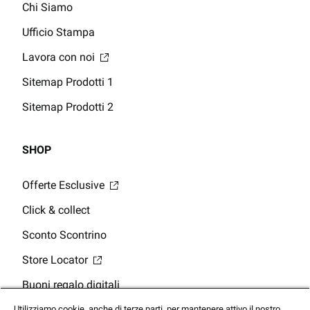
Chi Siamo
Ufficio Stampa
Lavora con noi
Sitemap Prodotti 1
Sitemap Prodotti 2
SHOP
Offerte Esclusive
Click & collect
Sconto Scontrino
Store Locator
Buoni regalo digitali
Saldo della Carta Regalo
Utilizziamo cookie, anche di terze parti, per mantenere attivo il nostro