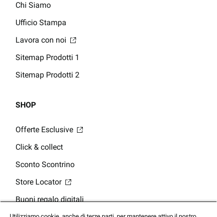
Chi Siamo
Ufficio Stampa
Lavora con noi
Sitemap Prodotti 1
Sitemap Prodotti 2
SHOP
Offerte Esclusive
Click & collect
Sconto Scontrino
Store Locator
Buoni regalo digitali
Saldo della Carta Regalo
Utilizziamo cookie, anche di terze parti, per mantenere attivo il nostro