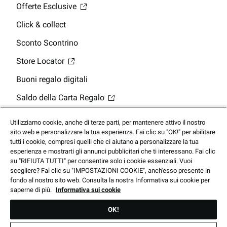
Offerte Esclusive
Click & collect
Sconto Scontrino
Store Locator
Buoni regalo digitali
Saldo della Carta Regalo
App Mobile
Utilizziamo cookie, anche di terze parti, per mantenere attivo il nostro
sito web e personalizzare la tua esperienza. Fai clic su "OK!" per abilitare
tutti i cookie, compresi quelli che ci aiutano a personalizzare la tua
esperienza e mostrarti gli annunci pubblicitari che ti interessano. Fai clic
su "RIFIUTA TUTTI" per consentire solo i cookie essenziali. Vuoi
scegliere? Fai clic su "IMPOSTAZIONI COOKIE", anch'esso presente in
© 2025 Footlocker.com, Inc. Tutti i diritti riservati
fondo al nostro sito web. Consulta la nostra Informativa sui cookie per
saperne di più.
Informativa sui cookie
OK!
Prezzi soggetti a modifiche senza preavviso. I prodotti mostrati
potrebbero non essere disponibili nei nostri negozi.