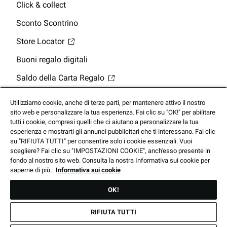
Click & collect
Sconto Scontrino
Store Locator
Buoni regalo digitali
Saldo della Carta Regalo
App Mobile
Utilizziamo cookie, anche di terze parti, per mantenere attivo il nostro
sito web e personalizzare la tua esperienza. Fai clic su "OK!" per abilitare
tutti i cookie, compresi quelli che ci aiutano a personalizzare la tua
esperienza e mostrarti gli annunci pubblicitari che ti interessano. Fai clic
su "RIFIUTA TUTTI" per consentire solo i cookie essenziali. Vuoi
scegliere? Fai clic su "IMPOSTAZIONI COOKIE", anch'esso presente in
© 2025 Footlocker.com, Inc. Tutti i diritti riservati
fondo al nostro sito web. Consulta la nostra Informativa sui cookie per
saperne di più.
Informativa sui cookie
OK!
Prezzi soggetti a modifiche senza preavviso. I prodotti mostrati
potrebbero non essere disponibili nei nostri negozi.
RIFIUTA TUTTI