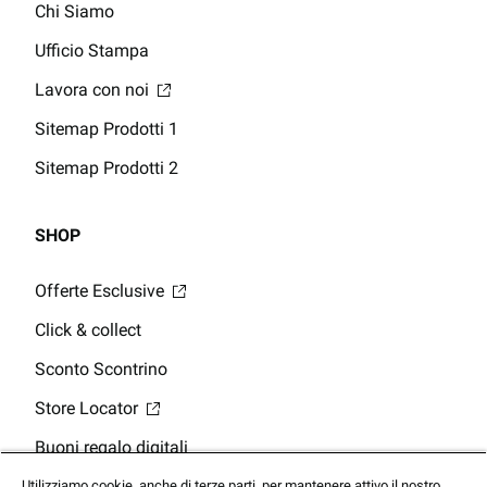
Chi Siamo
Ufficio Stampa
Lavora con noi
Sitemap Prodotti 1
Sitemap Prodotti 2
SHOP
Offerte Esclusive
Click & collect
Sconto Scontrino
Store Locator
Buoni regalo digitali
Saldo della Carta Regalo
Utilizziamo cookie, anche di terze parti, per mantenere attivo il nostro