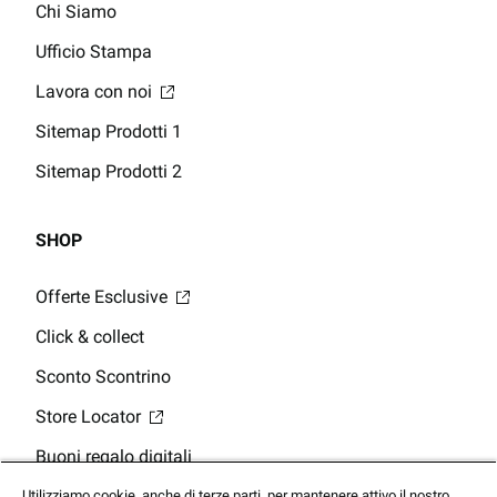
Chi Siamo
Ufficio Stampa
Lavora con noi
Sitemap Prodotti 1
Sitemap Prodotti 2
SHOP
Offerte Esclusive
Click & collect
Sconto Scontrino
Store Locator
Buoni regalo digitali
Saldo della Carta Regalo
Utilizziamo cookie, anche di terze parti, per mantenere attivo il nostro